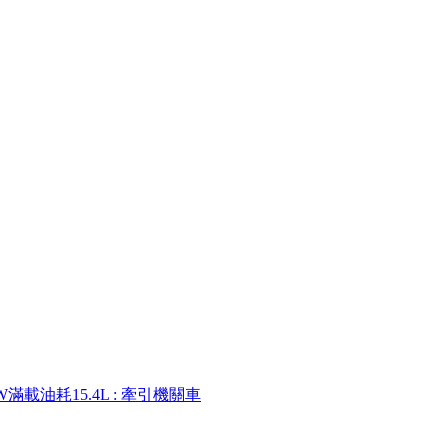
W滿載油耗15.4L
: 牽引機關車