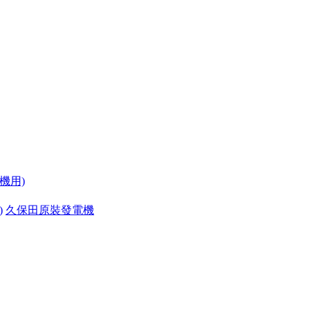
機用)
)
久保田原裝發電機