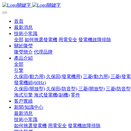
首頁
最新消息
技術小常識
全部
如何挑選發電機
用電安全
發電機故障排除
關於隆瑩
隆瑩簡介
代理品牌
產品介紹
全部
引擎
久保田(動力用)
久保田(發電機用)
三菱(動力用)
三菱(發電
發電機組(60Hz)
久保田(開放型)
久保田(防音型)
三菱(開放型)
三菱(防音型
海式引擎
海式發電機(副機)
零件
客戶實績
新聞/知識中心
最新消息
技術小常識
如何挑選發電機
用電安全
發電機故障排除