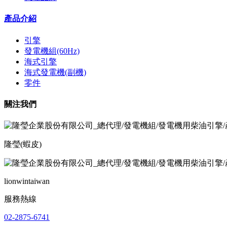
產品介紹
引擎
發電機組(60Hz)
海式引擎
海式發電機(副機)
零件
關注我們
隆瑩(蝦皮)
lionwintaiwan
服務熱線
02-2875-6741