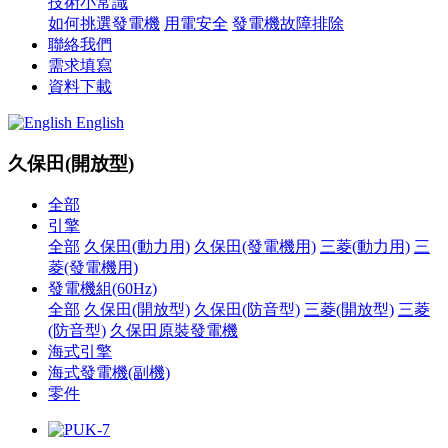
技術小常識
如何挑選發電機
用電安全
發電機故障排除
聯絡我們
需求填寫
資料下載
English
久保田(開放型)
全部
引擎
全部
久保田(動力用)
久保田(發電機用)
三菱(動力用)
三
菱(發電機用)
發電機組(60Hz)
全部
久保田(開放型)
久保田(防音型)
三菱(開放型)
三菱
(防音型)
久保田原裝發電機
海式引擎
海式發電機(副機)
零件