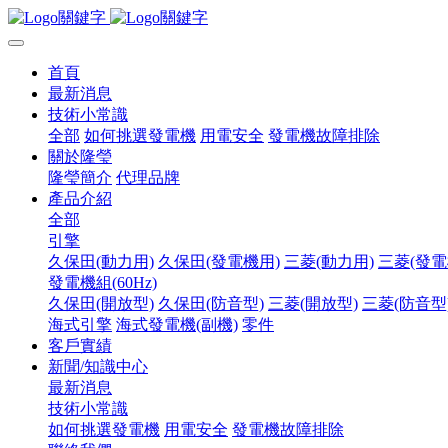
首頁
最新消息
技術小常識
全部
如何挑選發電機
用電安全
發電機故障排除
關於隆瑩
隆瑩簡介
代理品牌
產品介紹
全部
引擎
久保田(動力用)
久保田(發電機用)
三菱(動力用)
三菱(發電
發電機組(60Hz)
久保田(開放型)
久保田(防音型)
三菱(開放型)
三菱(防音型
海式引擎
海式發電機(副機)
零件
客戶實績
新聞/知識中心
最新消息
技術小常識
如何挑選發電機
用電安全
發電機故障排除