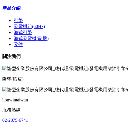
產品介紹
引擎
發電機組(60Hz)
海式引擎
海式發電機(副機)
零件
關注我們
隆瑩(蝦皮)
lionwintaiwan
服務熱線
02-2875-6741