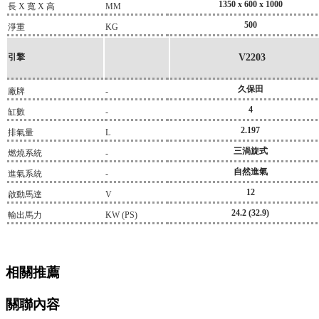
1350 x 600 x 1000
長 X 寬 X 高
MM
500
淨重
KG
引擎
V2203
久保田
廠牌
-
4
缸數
-
2.197
排氣量
L
三渦旋式
燃燒系統
-
自然進氣
進氣系統
-
12
啟動馬達
V
24.2 (32.9)
輸出馬力
KW (PS)
相關推薦
關聯內容