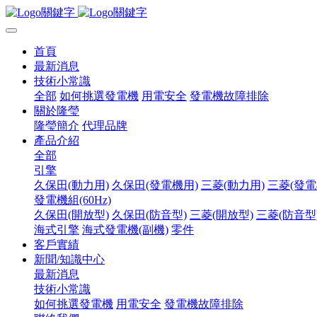
首頁
最新消息
技術小常識
全部
如何挑選發電機
用電安全
發電機故障排除
關於隆瑩
隆瑩簡介
代理品牌
產品介紹
全部
引擎
久保田(動力用)
久保田(發電機用)
三菱(動力用)
三菱(發電
發電機組(60Hz)
久保田(開放型)
久保田(防音型)
三菱(開放型)
三菱(防音型
海式引擎
海式發電機(副機)
零件
客戶實績
新聞/知識中心
最新消息
技術小常識
如何挑選發電機
用電安全
發電機故障排除