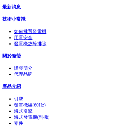
最新消息
技術小常識
如何挑選發電機
用電安全
發電機故障排除
關於隆瑩
隆瑩簡介
代理品牌
產品介紹
引擎
發電機組(60Hz)
海式引擎
海式發電機(副機)
零件