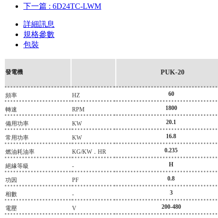
下一篇
: 6D24TC-LWM
詳細訊息
規格參數
包裝
發電機
PUK-20
60
頻率
HZ
1800
轉速
RPM
20.1
備用功率
KW
16.8
常用功率
KW
0.235
燃油耗油率
KG/KW．HR
H
絕緣等級
-
0.8
功因
PF
3
相數
-
200-480
電壓
V