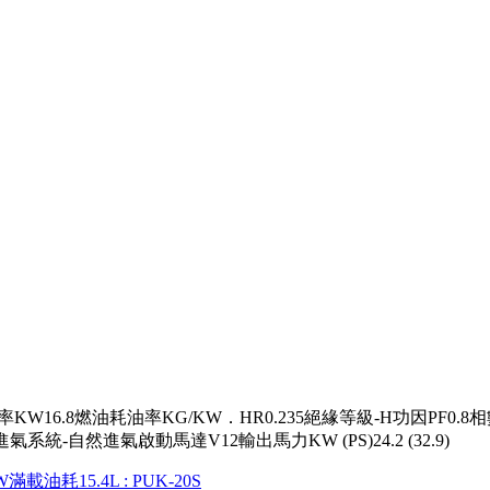
6.8燃油耗油率KG/KW．HR0.235絕緣等級-H功因PF0.8相數-3電壓V
系統-自然進氣啟動馬達V12輸出馬力KW (PS)24.2 (32.9)
W滿載油耗15.4L
: PUK-20S