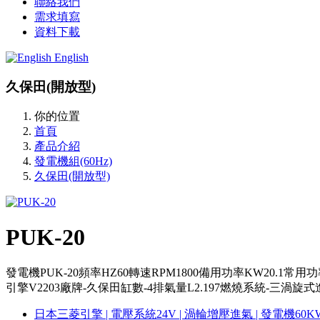
聯絡我們
需求填寫
資料下載
English
久保田(開放型)
你的位置
首頁
產品介紹
發電機組(60Hz)
久保田(開放型)
PUK-20
發電機PUK-20頻率HZ60轉速RPM1800備用功率KW20.1常用功率KW1
引擎V2203廠牌-久保田缸數-4排氣量L2.197燃燒系統-三渦旋式進氣
日本三菱引擎 | 電壓系統24V | 渦輪增壓進氣 | 發電機60K