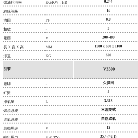
0.244
燃油耗油率
KG/KW．HR
H
絕緣等級
-
0.8
功因
PF
3
相數
-
200-480
電壓
V
1580 x 650 x 1100
長 X 寬 X 高
MM
620
淨重
KG
引擎
V3300
久保田
廠牌
-
4
缸數
-
3.318
排氣量
L
三渦旋式
燃燒系統
-
自然進氣
進氣系統
-
12
啟動馬達
V
35.4 (48.1)
輸出馬力
KW (PS)