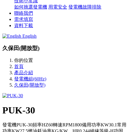
技術小常識
如何挑選發電機
用電安全
發電機故障排除
聯絡我們
需求填寫
資料下載
English
久保田(開放型)
你的位置
首頁
產品介紹
發電機組(60Hz)
久保田(開放型)
PUK-30
發電機PUK-30頻率HZ60轉速RPM1800備用功率KW30.1常用
功率KW27.5燃油耗油率KG/KW．HR0.244絕緣等級-H功因