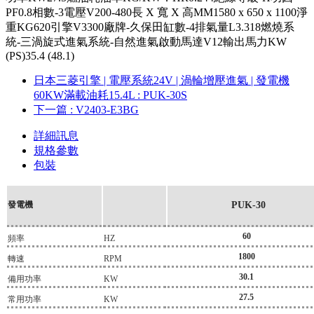
PF0.8相數-3電壓V200-480長 X 寬 X 高MM1580 x 650 x 1100淨
重KG620引擎V3300廠牌-久保田缸數-4排氣量L3.318燃燒系
統-三渦旋式進氣系統-自然進氣啟動馬達V12輸出馬力KW
(PS)35.4 (48.1)
日本三菱引擎 | 電壓系統24V | 渦輪增壓進氣 | 發電機
60KW滿載油耗15.4L
: PUK-30S
下一篇
: V2403-E3BG
詳細訊息
規格參數
包裝
發電機
PUK-30
60
頻率
HZ
1800
轉速
RPM
30.1
備用功率
KW
27.5
常用功率
KW