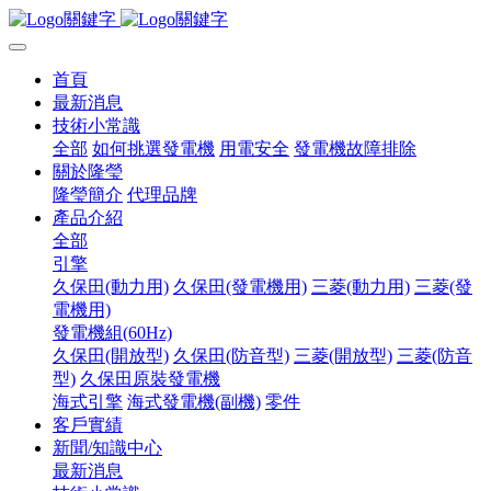
首頁
最新消息
技術小常識
全部
如何挑選發電機
用電安全
發電機故障排除
關於隆瑩
隆瑩簡介
代理品牌
產品介紹
全部
引擎
久保田(動力用)
久保田(發電機用)
三菱(動力用)
三菱(發
電機用)
發電機組(60Hz)
久保田(開放型)
久保田(防音型)
三菱(開放型)
三菱(防音
型)
久保田原裝發電機
海式引擎
海式發電機(副機)
零件
客戶實績
新聞/知識中心
最新消息