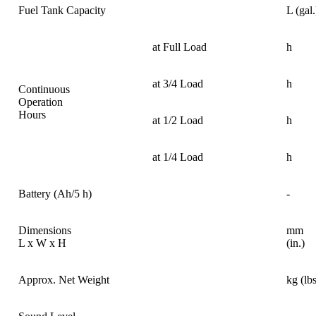
Fuel Tank Capacity
L (gal.
at Full Load
h
at 3/4 Load
h
Continuous
Operation
Hours
at 1/2 Load
h
at 1/4 Load
h
Battery (Ah/5 h)
-
Dimensions
mm
L x W x H
(in.)
Approx. Net Weight
kg (lbs