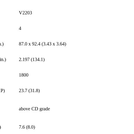
V2203
4
.)
87.0 x 92.4 (3.43 x 3.64)
in.)
2.197 (134.1)
1800
P)
23.7 (31.8)
above CD grade
)
7.6 (8.0)