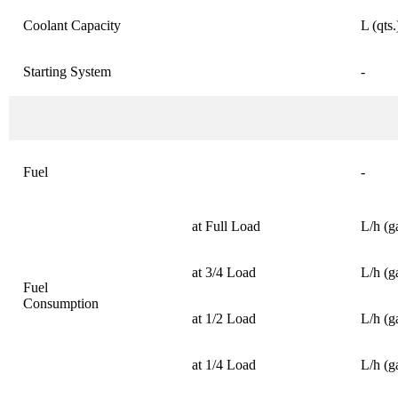
Coolant Capacity
L (qts.
Starting System
-
Fuel
-
at Full Load
L/h (ga
at 3/4 Load
L/h (ga
Fuel
Consumption
at 1/2 Load
L/h (ga
at 1/4 Load
L/h (ga