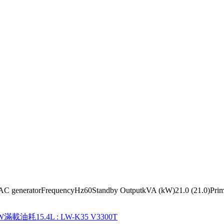
AC generatorFrequencyHz60Standby OutputkVA (kW)21.0 (21.0)Prime
W滿載油耗15.4L
: LW-K35 V3300T