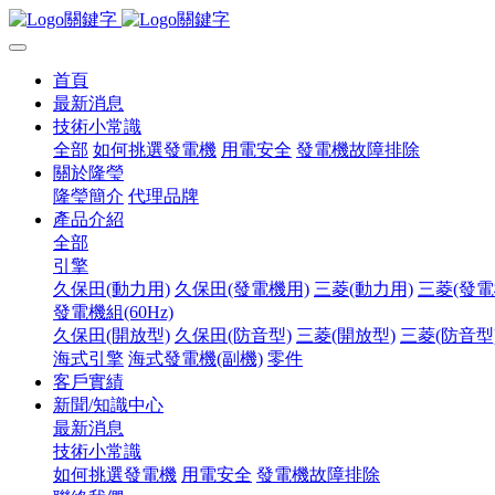
首頁
最新消息
技術小常識
全部
如何挑選發電機
用電安全
發電機故障排除
關於隆瑩
隆瑩簡介
代理品牌
產品介紹
全部
引擎
久保田(動力用)
久保田(發電機用)
三菱(動力用)
三菱(發電
發電機組(60Hz)
久保田(開放型)
久保田(防音型)
三菱(開放型)
三菱(防音型
海式引擎
海式發電機(副機)
零件
客戶實績
新聞/知識中心
最新消息
技術小常識
如何挑選發電機
用電安全
發電機故障排除