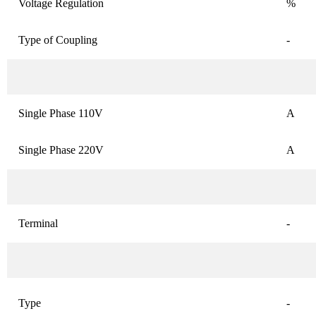
Voltage Regulation
%
Type of Coupling
-
Single Phase 110V
A
Single Phase 220V
A
Terminal
-
Type
-