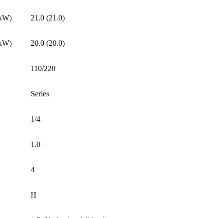
kW)
21.0 (21.0)
kW)
20.0 (20.0)
110/220
Series
1/4
1.0
4
H