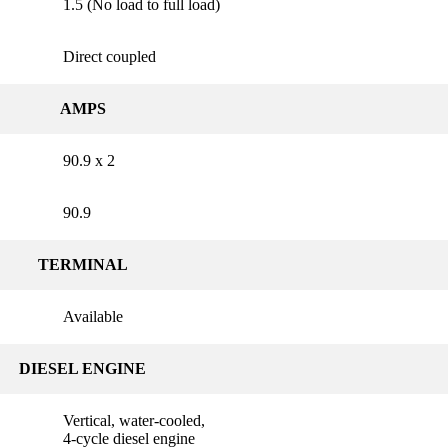
1.5 (No load to full load)
Direct coupled
AMPS
90.9 x 2
90.9
TERMINAL
Available
DIESEL ENGINE
Vertical, water-cooled,
4-cycle diesel engine