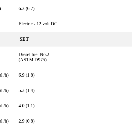
)
6.3 (6.7)
Electric - 12 volt DC
SET
Diesel fuel No.2
(ASTM D975)
l./h)
6.9 (1.8)
l./h)
5.3 (1.4)
l./h)
4.0 (1.1)
l./h)
2.9 (0.8)