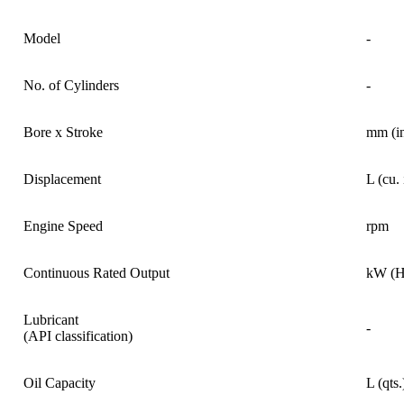
Model
-
No. of Cylinders
-
Bore x Stroke
mm (in
Displacement
L (cu. 
Engine Speed
rpm
Continuous Rated Output
kW (H
Lubricant
-
(API classification)
Oil Capacity
L (qts.