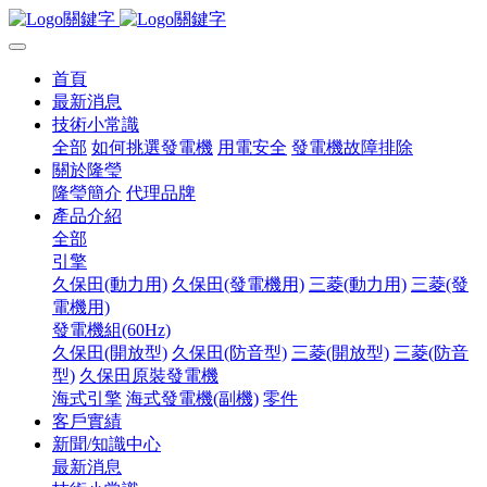
首頁
最新消息
技術小常識
全部
如何挑選發電機
用電安全
發電機故障排除
關於隆瑩
隆瑩簡介
代理品牌
產品介紹
全部
引擎
久保田(動力用)
久保田(發電機用)
三菱(動力用)
三菱(發
電機用)
發電機組(60Hz)
久保田(開放型)
久保田(防音型)
三菱(開放型)
三菱(防音
型)
久保田原裝發電機
海式引擎
海式發電機(副機)
零件
客戶實績
新聞/知識中心
最新消息