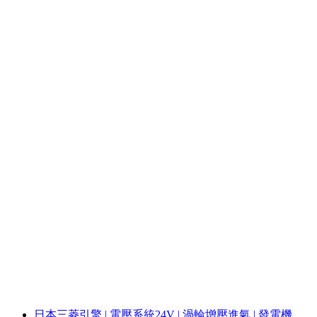
日本三菱引擎 | 電壓系統24V | 渦輪增壓進氣 | 發電機