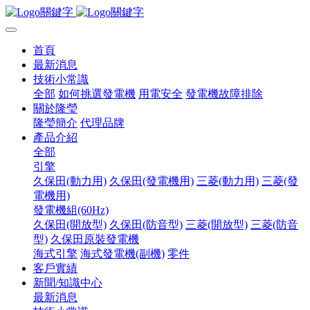
首頁
最新消息
技術小常識
全部
如何挑選發電機
用電安全
發電機故障排除
關於隆瑩
隆瑩簡介
代理品牌
產品介紹
全部
引擎
久保田(動力用)
久保田(發電機用)
三菱(動力用)
三菱(發
電機用)
發電機組(60Hz)
久保田(開放型)
久保田(防音型)
三菱(開放型)
三菱(防音
型)
久保田原裝發電機
海式引擎
海式發電機(副機)
零件
客戶實績
新聞/知識中心
最新消息