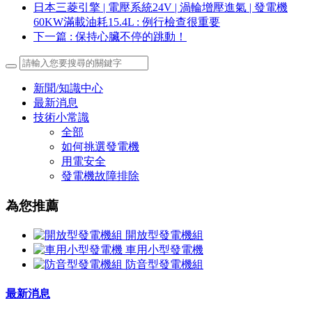
日本三菱引擎 | 電壓系統24V | 渦輪增壓進氣 | 發電機
60KW滿載油耗15.4L
: 例行檢查很重要
下一篇
: 保持心臟不停的跳動！
新聞/知識中心
最新消息
技術小常識
全部
如何挑選發電機
用電安全
發電機故障排除
為您推薦
開放型發電機組
車用小型發電機
防音型發電機組
最新消息