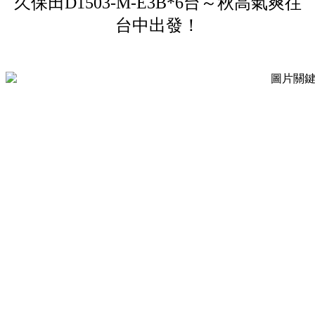
久保田D1503-M-E3B*6台～秋高氣爽往
台中出發！