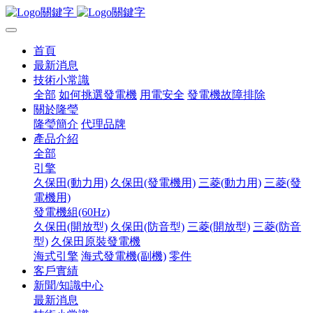
首頁
最新消息
技術小常識
全部
如何挑選發電機
用電安全
發電機故障排除
關於隆瑩
隆瑩簡介
代理品牌
產品介紹
全部
引擎
久保田(動力用)
久保田(發電機用)
三菱(動力用)
三菱(發
電機用)
發電機組(60Hz)
久保田(開放型)
久保田(防音型)
三菱(開放型)
三菱(防音
型)
久保田原裝發電機
海式引擎
海式發電機(副機)
零件
客戶實績
新聞/知識中心
最新消息