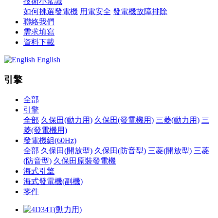
技術小常識
如何挑選發電機
用電安全
發電機故障排除
聯絡我們
需求填寫
資料下載
English
引擎
全部
引擎
全部
久保田(動力用)
久保田(發電機用)
三菱(動力用)
三
菱(發電機用)
發電機組(60Hz)
全部
久保田(開放型)
久保田(防音型)
三菱(開放型)
三菱
(防音型)
久保田原裝發電機
海式引擎
海式發電機(副機)
零件