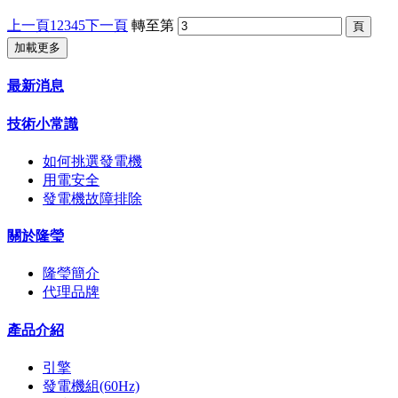
上一頁
1
2
3
4
5
下一頁
轉至第
加載更多
最新消息
技術小常識
如何挑選發電機
用電安全
發電機故障排除
關於隆瑩
隆瑩簡介
代理品牌
產品介紹
引擎
發電機組(60Hz)