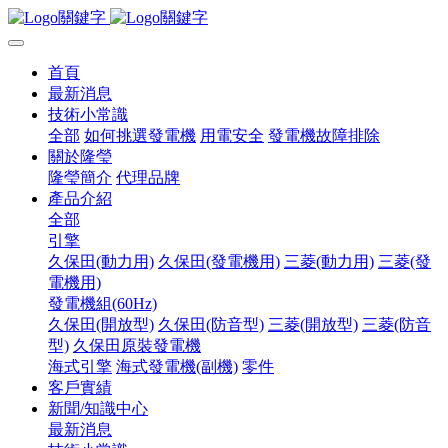
首頁
最新消息
技術小常識
全部
如何挑選發電機
用電安全
發電機故障排除
關於隆瑩
隆瑩簡介
代理品牌
產品介紹
全部
引擎
久保田(動力用)
久保田(發電機用)
三菱(動力用)
三菱(發
電機用)
發電機組(60Hz)
久保田(開放型)
久保田(防音型)
三菱(開放型)
三菱(防音
型)
久保田原裝發電機
海式引擎
海式發電機(副機)
零件
客戶實績
新聞/知識中心
最新消息