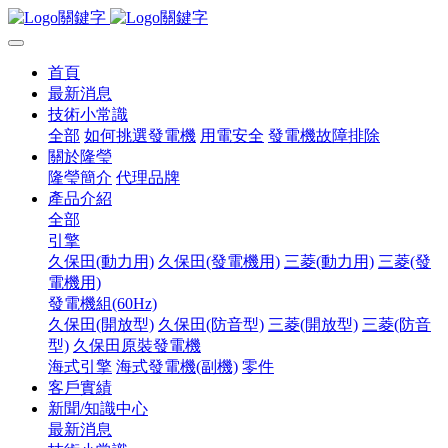
首頁
最新消息
技術小常識
全部
如何挑選發電機
用電安全
發電機故障排除
關於隆瑩
隆瑩簡介
代理品牌
產品介紹
全部
引擎
久保田(動力用)
久保田(發電機用)
三菱(動力用)
三菱(發
電機用)
發電機組(60Hz)
久保田(開放型)
久保田(防音型)
三菱(開放型)
三菱(防音
型)
久保田原裝發電機
海式引擎
海式發電機(副機)
零件
客戶實績
新聞/知識中心
最新消息