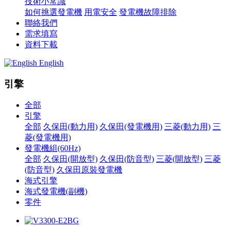
技術小常識
如何挑選發電機
用電安全
發電機故障排除
聯絡我們
需求填寫
資料下載
English
引擎
全部
引擎
全部
久保田(動力用)
久保田(發電機用)
三菱(動力用)
三
菱(發電機用)
發電機組(60Hz)
全部
久保田(開放型)
久保田(防音型)
三菱(開放型)
三菱
(防音型)
久保田原裝發電機
海式引擎
海式發電機(副機)
零件