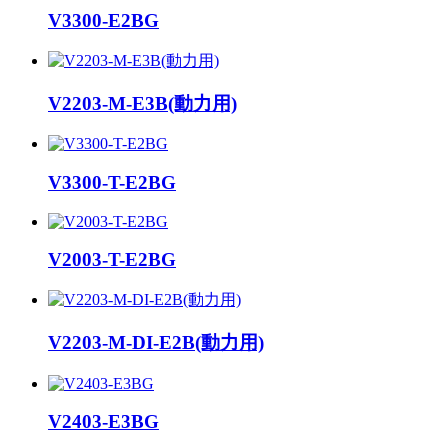
V3300-E2BG
V2203-M-E3B(動力用)
V3300-T-E2BG
V2003-T-E2BG
V2203-M-DI-E2B(動力用)
V2403-E3BG