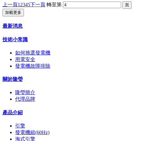
上一頁
1
2
3
4
5
下一頁
轉至第
加載更多
最新消息
技術小常識
如何挑選發電機
用電安全
發電機故障排除
關於隆瑩
隆瑩簡介
代理品牌
產品介紹
引擎
發電機組(60Hz)
海式引擎